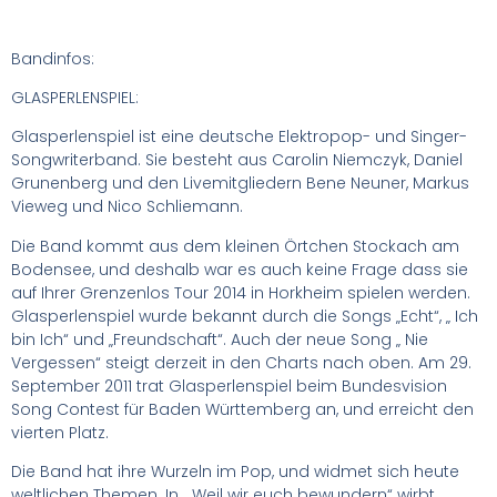
Bandinfos:
GLASPERLENSPIEL:
Glasperlenspiel ist eine deutsche Elektropop- und Singer-
Songwriterband. Sie besteht aus Carolin Niemczyk, Daniel
Grunenberg und den Livemitgliedern Bene Neuner, Markus
Vieweg und Nico Schliemann.
Die Band kommt aus dem kleinen Örtchen Stockach am
Bodensee, und deshalb war es auch keine Frage dass sie
auf Ihrer Grenzenlos Tour 2014 in Horkheim spielen werden.
Glasperlenspiel wurde bekannt durch die Songs „Echt“, „
Ich
bin Ich“ und „Freundschaft“. Auch der neue Song „ Nie
Vergessen“ steigt derzeit in den Charts nach oben. Am 29.
September 2011 trat Glasperlenspiel beim Bundesvision
Song Contest für Baden Württemberg an, und erreicht den
vierten Platz.
Die Band hat ihre Wurzeln im Pop, und widmet sich heute
weltlichen Themen. In „ Weil wir euch bewundern“ wirbt