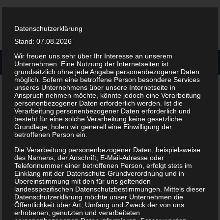
Datenschutzerklärung
Stand: 07.08.2026
Wir freuen uns sehr über Ihr Interesse an unserem
Unternehmen. Eine Nutzung der Internetseiten ist
grundsätzlich ohne jede Angabe personenbezogener Daten
möglich. Sofern eine betroffene Person besondere Services
Philipp Wertsch
unseres Unternehmens über unsere Internetseite in
Anspruch nehmen möchte, könnte jedoch eine Verarbeitung
personenbezogener Daten erforderlich werden. Ist die
Verarbeitung personenbezogener Daten erforderlich und
Geburtsdatum:
besteht für eine solche Verarbeitung keine gesetzliche
07.11.1996
Grundlage, holen wir generell eine Einwilligung der
betroffenen Person ein.
Nationalität:
deutsch
Die Verarbeitung personenbezogener Daten, beispielsweise
Familienstand:
Ledig
des Namens, der Anschrift, E-Mail-Adresse oder
Telefonnummer einer betroffenen Person, erfolgt stets im
Einklang mit der Datenschutz-Grundverordnung und in
Spielertyp:
Allround
Übereinstimmung mit den für uns geltenden
Schlaghand:
Rechtshänder
landesspezifischen Datenschutzbestimmungen. Mittels dieser
Datenschutzerklärung möchte unser Unternehmen die
Öffentlichkeit über Art, Umfang und Zweck der von uns
Zurück
erhobenen, genutzten und verarbeiteten