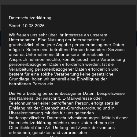
Datenschutzerklärung
Stand: 10.08.2026
Wir freuen uns sehr über Ihr Interesse an unserem
Unternehmen. Eine Nutzung der Internetseiten ist
grundsätzlich ohne jede Angabe personenbezogener Daten
möglich. Sofern eine betroffene Person besondere Services
Andreas Nagel
unseres Unternehmens über unsere Internetseite in
Anspruch nehmen möchte, könnte jedoch eine Verarbeitung
personenbezogener Daten erforderlich werden. Ist die
Verarbeitung personenbezogener Daten erforderlich und
Geburtsdatum:
25.02.1981
besteht für eine solche Verarbeitung keine gesetzliche
Nationalität:
deutsch
Grundlage, holen wir generell eine Einwilligung der
betroffenen Person ein.
Größe:
1,88 m
Die Verarbeitung personenbezogener Daten, beispielsweise
Gewicht:
92 kg
des Namens, der Anschrift, E-Mail-Adresse oder
Familienstand:
vergeben
Telefonnummer einer betroffenen Person, erfolgt stets im
Einklang mit der Datenschutz-Grundverordnung und in
Im Verein seit:
01.01.1990
Übereinstimmung mit den für uns geltenden
landesspezifischen Datenschutzbestimmungen. Mittels dieser
Spielertyp:
Allround
Datenschutzerklärung möchte unser Unternehmen die
Schlaghand:
Rechtshänder
Öffentlichkeit über Art, Umfang und Zweck der von uns
erhobenen, genutzten und verarbeiteten