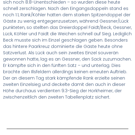
sich noch 8:8-Unentschieden – so wurden diese heute
schnell zerschlagen. Nach den Eingangsdoppeln stand es
noch 1:1, Rank/Köhler hatten dem starken Spitzendoppel der
Gäste zu wenig entgegenzusetzen, während Gessner/Lück
punkteten, so stellten das Dreierdoppel Faidt/Beck, Gessner,
Lück, Köhler und Faidt die Weichen schnell auf Sieg. Lediglich
Beck musste sich im Einzel geschlagen geben. Besonders
das hintere Paarkreuz dominierte die Gäste heute ohne
Satzverlust. Als Lück auch sein zweites Einzel souverän
gewonnen hatte, lag es an Gessner, den Sack zuzumachen.
Er kämpfte sich in den fünften Satz – und unterlag. Dies
brachte den Illsfeldern allerdings keinen erneuten Auftrieb.
Der an diesem Tag stark kämpfende Rank erzielte seinen
zweiten Einzelsieg und deckelte damit den auch in dieser
Höhe durchaus verdienten 9:3-Sieg der Horkheimer, der
zwischenzeitlich den zweiten Tabellenplatz sichert.