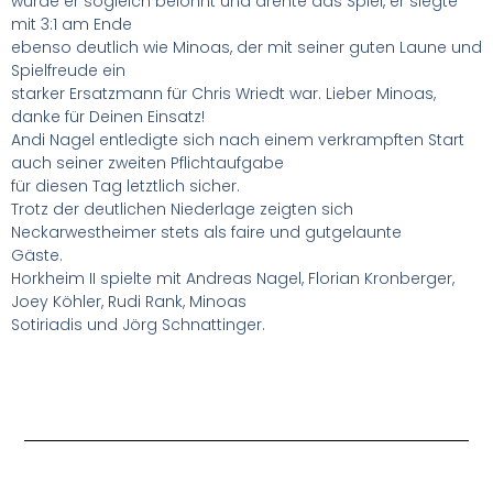
wurde er sogleich belohnt und drehte das Spiel, er siegte
mit 3:1 am Ende
ebenso deutlich wie Minoas, der mit seiner guten Laune und
Spielfreude ein
starker Ersatzmann für Chris Wriedt war. Lieber Minoas,
danke für Deinen Einsatz!
Andi Nagel entledigte sich nach einem verkrampften Start
auch seiner zweiten Pflichtaufgabe
für diesen Tag letztlich sicher.
Trotz der deutlichen Niederlage zeigten sich
Neckarwestheimer stets als faire und gutgelaunte
Gäste.
Horkheim II spielte mit Andreas Nagel, Florian Kronberger,
Joey Köhler, Rudi Rank, Minoas
Sotiriadis und Jörg Schnattinger.