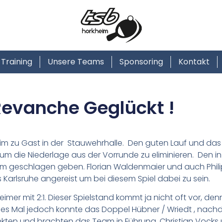
Training
Unsere Teams
Sponsoring
Kontakt
Revanche Geglückt !
m zu Gast in der Stauwehrhalle. Den guten Lauf und das 
m die Niederlage aus der Vorrunde zu eliminieren. Den in
im geschlagen geben. Florian Waldenmaier und auch Philip
Karlsruhe angereist um bei diesem Spiel dabei zu sein.
mer mit 2:1. Dieser Spielstand kommt ja nicht oft vor, den
eses Mal jedoch konnte das Doppel Hübner / Wriedt , nach
ten und brachten das Team in Führung. Christian Vocks u