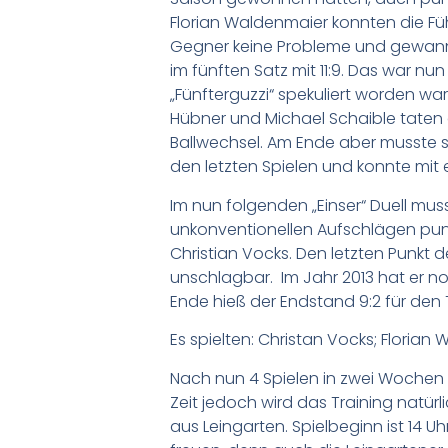
Florian Waldenmaier konnten die Fü
Gegner keine Probleme und gewann 
im fünften Satz mit 11:9. Das war n
„Fünfterguzzi“ spekuliert worden war
Hübner und Michael Schaible taten a
Ballwechsel. Am Ende aber musste s
den letzten Spielen und konnte mit e
Im nun folgenden „Einser“ Duell mus
unkonventionellen Aufschlägen pun
Christian Vocks. Den letzten Punkt d
unschlagbar. Im Jahr 2013 hat er noc
Ende hieß der Endstand 9:2 für den 
Es spielten: Christan Vocks; Florian
Nach nun 4 Spielen in zwei Wochen u
Zeit jedoch wird das Training natür
aus Leingarten. Spielbeginn ist 14 