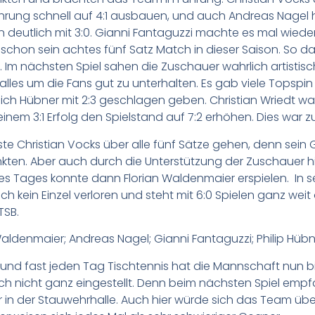
hrung schnell auf 4:1 ausbauen, und auch Andreas Nagel
deutlich mit 3:0. Gianni Fantaguzzi machte es mal wiede
un schon sein achtes fünf Satz Match in dieser Saison. So 
. Im nächsten Spiel sahen die Zuschauer wahrlich artistische
lles um die Fans gut zu unterhalten. Es gab viele Topspin 
ich Hübner mit 2:3 geschlagen geben. Christian Wriedt wa
inem 3:1 Erfolg den Spielstand auf 7:2 erhöhen. Dies war z
ste Christian Vocks über alle fünf Sätze gehen, denn sein 
kten. Aber auch durch die Unterstützung der Zuschauer h
es Tages konnte dann Florian Waldenmaier erspielen. In sei
h kein Einzel verloren und steht mit 6:0 Spielen ganz weit
TSB.
 Waldenmaier; Andreas Nagel; Gianni Fantaguzzi; Philip Hübn
nd fast jeden Tag Tischtennis hat die Mannschaft nun bis z
lich nicht ganz eingestellt. Denn beim nächsten Spiel em
Uhr in der Stauwehrhalle. Auch hier würde sich das Team ü