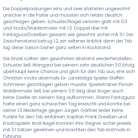
Die Doppelpaarungen eins und zwei starteten ungewohnt
unsicher in die Partie und mussten sich relativ deutlich
geschlagen geben. Schuster/Nagel verloren glatt mit 0:3
und Vocks/Waldenmaier mit 1:3. Doppel drei mit
Fantaguzzi/Dreeßen gewann wie gewohnt sicher mit 3:1. Der
Zwischenstand betrug 1:2, ein seltener Anblick denn der Tsb
lag diese Saison bisher ganz selten in Rückstand.
Die Einzel sollten den gewohnten Abstand wiederherstellen.
Schuster ließ Wangard bei seinem sehr deutlichen 3:0 Erfolg
überhaupt keine Chance und glich für den Tsb aus, ehe sich
Christian Vocks abermals Ex- Landesliga Spieler Steffen
Schmierer geschlagen geben musste. Spielertrainer Florian
Waldenmaier ließ bei seinem 3:0 Sieg über Boger auch
keine Zweifel an seinem Sieg aufkommen. Gianni Fantaguzzi
hatte einen ganz schwachen Tag erwischt und konnte bei
seiner 1:3 Niederlage gegen Jürgen Gärtner leider keine
Punkte für den Tsb einfahren. Kapitän Frank Dreeßen und
Ersatzspieler Andi Nagel konnten ihre Gegner sicher jeweils
mit 3:1 Sätzen gewinnen und brachten den Tsb erstmals in
Führung.